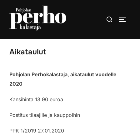
Skip
to
Search
TOGGLE
content
for:
Aikataulut
Pohjolan Perhokalastaja, aikataulut vuodelle
2020
Kansihinta 13.90 euroa
Postitus tilaajille ja kauppoihin
PPK 1/2019 27.01.2020