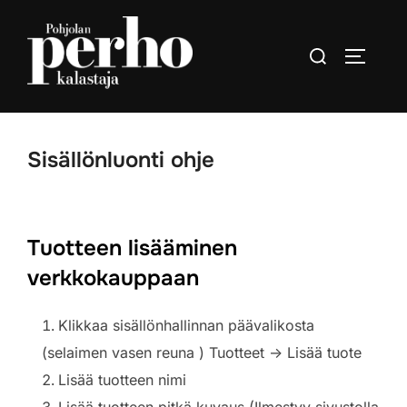
Skip
to
Search
TOGGLE
content
for:
Sisällönluonti ohje
Tuotteen lisääminen
verkkokauppaan
Klikkaa sisällönhallinnan päävalikosta
(selaimen vasen reuna ) Tuotteet -> Lisää tuote
Lisää tuotteen nimi