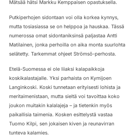
Mätsää hätsi Markku Kemppaisen opastuksella.
Putkiperhojen sidontaan voi olla korkea kynnys,
mutta tosiasiassa se on helppoa ja hauskaa. Tässä
numerossa omat sidontaniksinsä paljastaa Antti
Matilainen, jonka perhoilla on aika monta suurlohta
selätetty. Tarkemmat ohjeet Strömsö-perhosta.
Etelä-Suomessa ei ole liiaksi kalapaikkoja
koskikalastajalle. Yksi parhaista on Kymijoen
Langinkoski. Koski tunnetaan erityisesti lohista ja
meritaimenistaan, mutta sieltä voi tavoittaa koko
joukon muitakin kalalajeja – ja tietenkin myös
paikallisia taimenia. Kosken esittelystä vastaa
Tuomo Kilpi, sen jokaisen kiven ja reunavirran
tunteva kalamies.