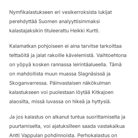
Nymfikalastukseen eri vesikerroksista lukijat
perehdyttää Suomen analyyttisimmaksi
kalastajaksikin tituleerattu Heikki Kurtti.
Kalamatkan pohjoiseen ei aina tarvitse tarkoittaa
telttaöitä ja jalat rakoille kävelemistä. Vaihtoehtona
on yöpyä kosken rannassa leirintäalueella. Tämä
on mahdollista muun muassa Slagnäsissä ja
Skoganvarressa. Päinvastaisen näkökulman
kalastukseen voi puolestaan löytää Kitkajoen
alaosilta, missä luvassa on hikeä ja hyttysiä.
Ja jos kalastus on alkanut tuntua suorittamiselta ja
puurtamiselta, voi ajatuksilleen saada vastakaikua
Antti Vappulan pohdinnoista. Perhokalastus on