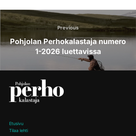
Artikkelien
selaus
Previous
Previous
Pohjolan Perhokalastaja numero
1-2026 luettavissa
Etusivu
Tilaa lehti