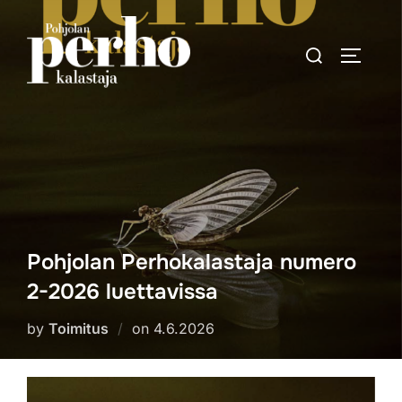
Skip
to
Search
TOGGLE
content
for:
Pohjolan Perhokalastaja numero
2-2026 luettavissa
Posted
by
Toimitus
on
4.6.2026
on