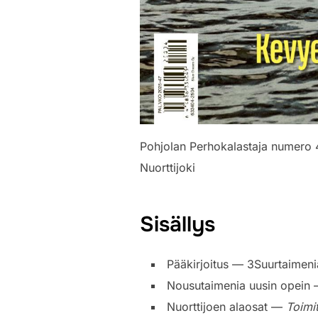
Pohjolan Perhokalastaja numero 4
Nuorttijoki
Sisällys
Pääkirjoitus — 3Suurtaimen
Nousutaimenia uusin opein
Nuorttijoen alaosat —
Toimi