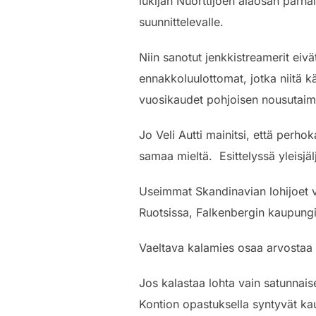
lukijan Nuorttijoen alaosan parha
suunnittelevalle.
Niin sanotut jenkkistreamerit ei
ennakkoluulottomat, jotka niitä kä
vuosikaudet pohjoisen nousutaim
Jo Veli Autti mainitsi, että perh
samaa mieltä. Esittelyssä yleisjälj
Useimmat Skandinavian lohijoet v
Ruotsissa, Falkenbergin kaupung
Vaeltava kalamies osaa arvostaa s
Jos kalastaa lohta vain satunnais
Kontion opastuksella syntyvät kau