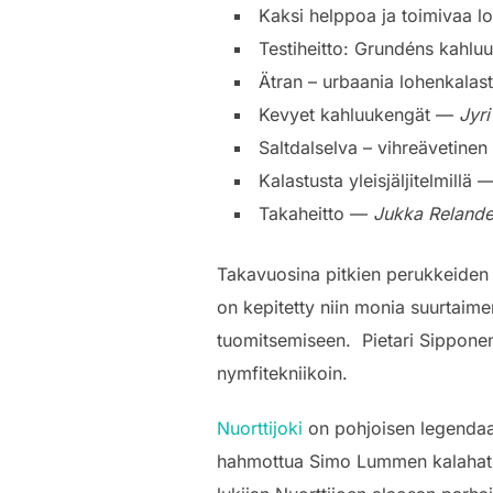
Kaksi helppoa ja toimivaa 
Testiheitto: Grundéns kahluu
Ätran – urbaania lohenkala
Kevyet kahluukengät —
Jyri
Saltdalselva – vihreävetine
Kalastusta yleisjäljitelmillä 
Takaheitto —
Jukka Relande
Takavuosina pitkien perukkeiden n
on kepitetty niin monia suurtaime
tuomitsemiseen. Pietari Sipponen
nymfitekniikoin.
Nuorttijoki
on pohjoisen legendaar
hahmottua Simo Lummen kalahatun 