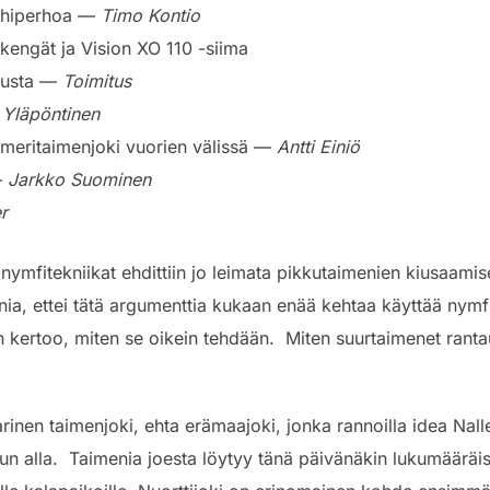
lohiperhoa —
Timo Kontio
kengät ja Vision XO 110 -siima
stusta —
Toimitus
 Yläpöntinen
n meritaimenjoki vuorien välissä —
Antti Einiö
—
Jarkko Suominen
r
ymfitekniikat ehdittiin jo leimata pikkutaimenien kiusaamise
nia, ettei tätä argumenttia kukaan enää kehtaa käyttää nymf
 kertoo, miten se oikein tehdään. Miten suurtaimenet rant
inen taimenjoki, ehta erämaajoki, jonka rannoilla idea Nall
alla. Taimenia joesta löytyy tänä päivänäkin lukumääräises