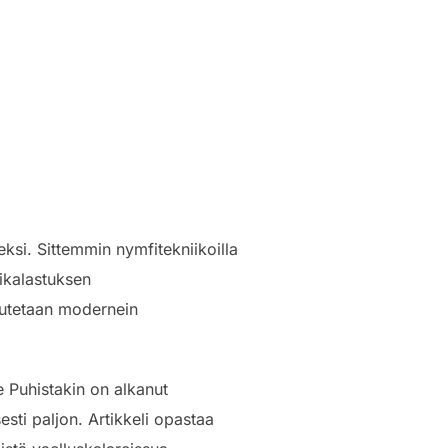
ksi. Sittemmin nymfitekniikoilla
ikalastuksen
autetaan modernein
e Puhistakin on alkanut
ti paljon. Artikkeli opastaa