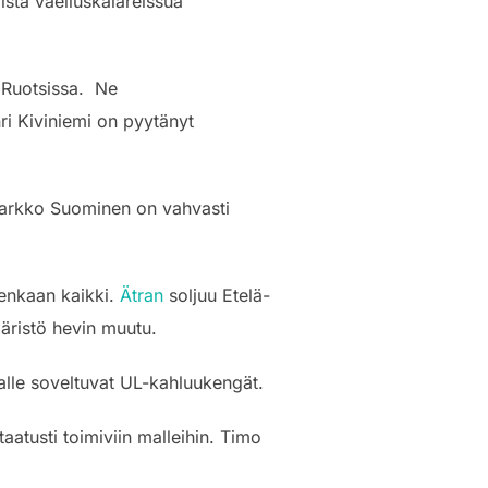
istä vaelluskalareissua
i Ruotsissa. Ne
nri Kiviniemi on pyytänyt
a Jarkko Suominen on vahvasti
tenkaan kaikki.
Ätran
soljuu Etelä-
äristö hevin muutu.
ajalle soveltuvat UL-kahluukengät.
aatusti toimiviin malleihin. Timo