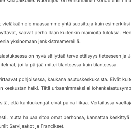
ille kalapaikoille. Nuorttijoki on erinomainen kohde ensimmä
vät vieläkään ole maassamme yhtä suosittuja kuin esimerkiks
yttävät, saavat perhoillaan kuitenkin mainioita tuloksia. He
enia yksinomaan jenkkistreamereillä.
okalastuksessa on hyvä säilyttää terve etäisyys tieteeseen j
itelmät, joilla pärjää miltei tilanteessa kuin tilanteessa.
irtaavat pohjoisessa, kaukana asutuskeskuksista. Eivät kui
in keskustan halki. Tätä urbaanimmaksi ei lohenkalastusymp
itä, että kahluukengät eivät paina liikaa. Vertailussa vaelt
esti, mutta haluaa sitoa omat perhonsa, kannattaa keskittyä t
niit Sarvijaakot ja Francikset.