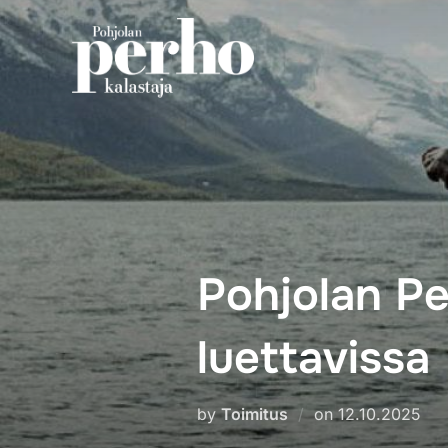
Skip
to
content
Pohjolan P
luettavissa
Posted
by
Toimitus
on
12.10.2025
on