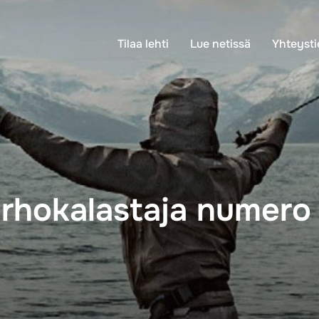
Tilaa lehti
Lue netissä
Yhteysti
erhokalastaja numero