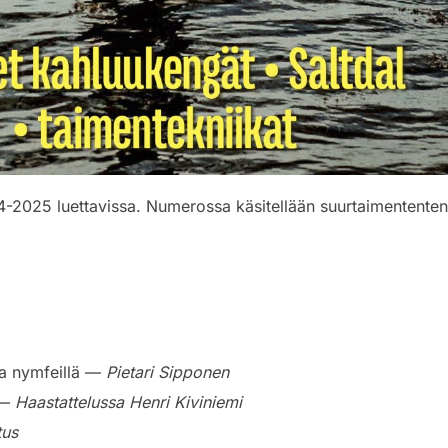
-2025 luettavissa. Numerossa käsitellään suurtaimententen k
ia nymfeillä —
Pietari Sipponen
 —
Haastattelussa Henri Kiviniemi
tus