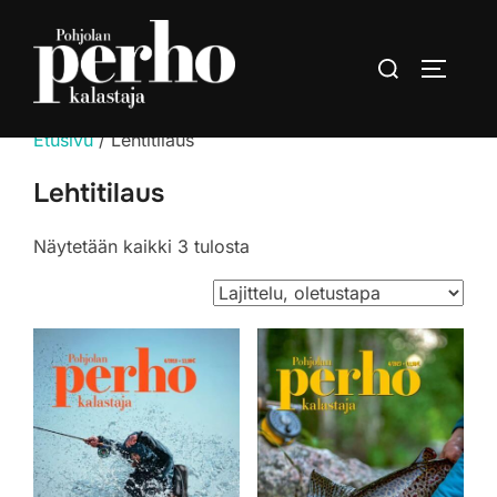
Skip
to
Search
TOGGLE
content
for:
Etusivu
/ Lehtitilaus
Lehtitilaus
Näytetään kaikki 3 tulosta