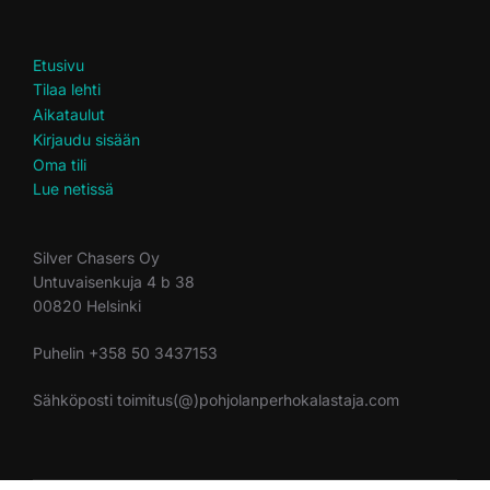
Etusivu
Tilaa lehti
Aikataulut
Kirjaudu sisään
Oma tili
Lue netissä
Silver Chasers Oy
Untuvaisenkuja 4 b 38
00820 Helsinki
Puhelin +358 50 3437153
Sähköposti toimitus(@)pohjolanperhokalastaja.com